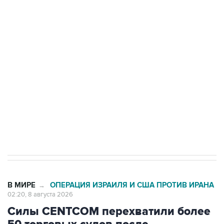
подростков, готовивших теракт на объекте
Росгвардии
Беспилотные технологии и ИИ на службе у
электросетевых объектов и агрокомплексов
Социальная реклама, АНО «Национальные приоритеты».
ИНН 7725383515 Erid: F7NfYUJCUneVdwcydK6A
Кабмин РФ разрешил до 1 июля 2027 года
импорт, выпуск и обращение бензина Евро 2,
Евро 3, Евро 4
В МИРЕ
ОПЕРАЦИЯ ИЗРАИЛЯ И США ПРОТИВ ИРАНА
→
02:20, 8 августа 2026
Силы CENTCOM перехватили более