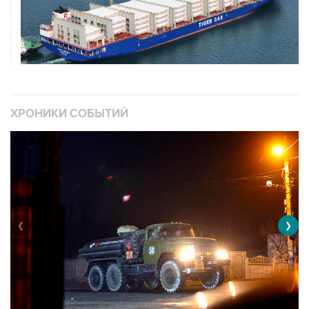
ХРОНИКИ СОБЫТИЙ
❮
❯