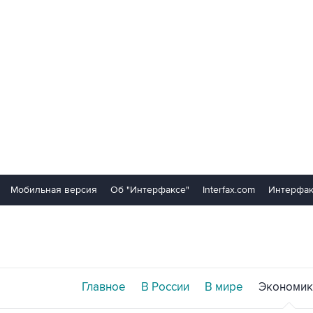
Мобильная версия
Об "Интерфаксе"
Interfax.com
Интерфак
Главное
В России
В мире
Экономик