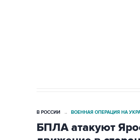
Путин сообщил о решении сосре
тыла Минобороны
Как российские медицинские т
Социальная реклама, АНО «Национальные приоритеты».
И
Трамп заявил, что переговоры 
В РОССИИ
ВОЕННАЯ ОПЕРАЦИЯ НА УКР
→
БПЛА атакуют Яро