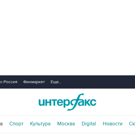
с-Россия
Финмаркет
Еще...
а
Спорт
Культура
Москва
Digital
Новости
С