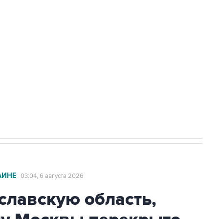
доточить в одних руках все службы
ехнологии выходят на мировые рынки
НН 7725383515 Erid: F7NfYUJCUneVdTRF8PRs
с Ираном начнутся в понедельник
АИНЕ
03:04, 6 августа 2026
славскую область,