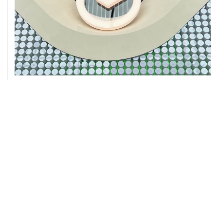
05 августа, 16:10
Неизвестность в части бюджета не позволяет ЦБ
уверенно говорить о скором допснижении ставки
05 августа, 16:02
ЦБ РФ прогнозирует ускорение годовой инфляции по
итогам сентября до 6,3%