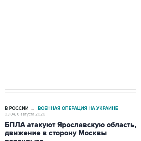
Как российские медицинские технологии
выходят на мировые рынки
Социальная реклама, АНО «Национальные приоритеты».
ИНН 7725383515 Erid: F7NfYUJCUneVdTRF8PRs
Трамп заявил, что переговоры с Ираном
начнутся в понедельник
В РОССИИ
ВОЕННАЯ ОПЕРАЦИЯ НА УКРАИНЕ
→
03:04, 6 августа 2026
БПЛА атакуют Ярославскую область,
движение в сторону Москвы
перекрыто