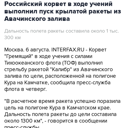
Авачинского залива
Дальность полета ракеты составила около 1 тыс.
300 км
Москва. 6 августа. INTERFAX.RU - Корвет
"Гремящий" в ходе учения с силами
Тихоокеанского флота (ТОФ) выполнил
стрельбу ракетой "Калибр" из Авачинского
залива по цели, расположенной на полигоне
Кура на Камчатке, сообщила пресс-служба
флота в четверг.
"В расчетное время ракета успешно поразила
цель на полигоне Кура в Камчатском крае.
Дальность полета ракеты до цели составила
около 1300 км", - говорится в сообщении
пресс-службы.
По её информации, военные выполнили пуск