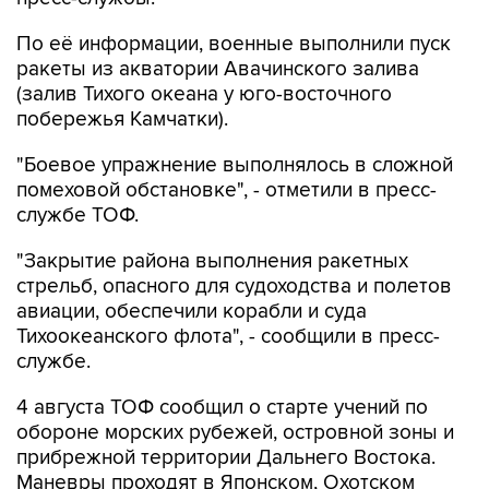
ракеты из акватории Авачинского залива
(залив Тихого океана у юго-восточного
побережья Камчатки).
"Боевое упражнение выполнялось в сложной
помеховой обстановке", - отметили в пресс-
службе ТОФ.
"Закрытие района выполнения ракетных
стрельб, опасного для судоходства и полетов
авиации, обеспечили корабли и суда
Тихоокеанского флота", - сообщили в пресс-
службе.
4 августа ТОФ сообщил о старте учений по
обороне морских рубежей, островной зоны и
прибрежной территории Дальнего Востока.
Маневры проходят в Японском, Охотском
морях и северо-западной части Тихого океана.
В них задействованы свыше 13 тысяч