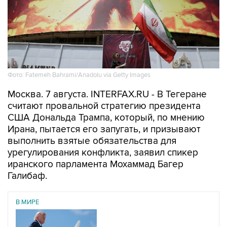
Фото: Fatemeh Bahrami/Anadolu via Getty Images
Москва. 7 августа. INTERFAX.RU - В Тегеране
считают провальной стратегию президента
США Дональда Трампа, который, по мнению
Ирана, пытается его запугать, и призывают
выполнить взятые обязательства для
урегулирования конфликта, заявил спикер
иранского парламента Мохаммад Багер
Галибаф.
В МИРЕ