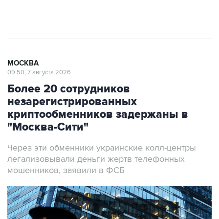
результате атаки ВСУ на Крым
МОСКВА
09:50, 7 августа 2026
Более 20 сотрудников
незарегистрированных
криптообменников задержаны в
"Москва-Сити"
Через эти обменники украинские колл-центры
легализовывали деньги жертв телефонных
мошенников, заявили в ФСБ