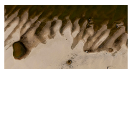
9
Обмеление Дуная