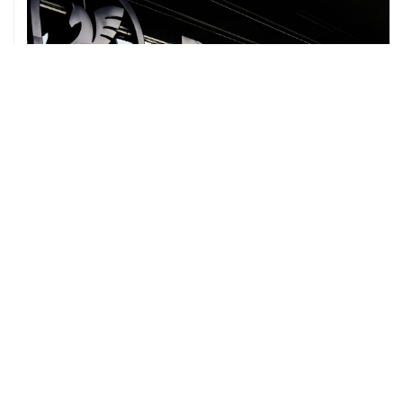
07 августа, 12:30
Janaf и MOL достигли соглашения о транзите по
Адриатическому нефтепроводу