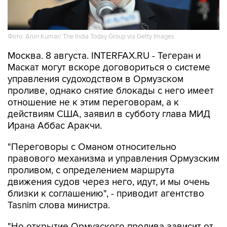
Фото: Arun Kumar/ The India Today Group via Getty Images
Москва. 8 августа. INTERFAX.RU - Тегеран и
Маскат могут вскоре договориться о системе
управления судоходством в Ормузском
проливе, однако снятие блокады с него имеет
отношение не к этим переговорам, а к
действиям США, заявил в субботу глава МИД
Ирана Аббас Аракчи.
"Переговоры с Оманом относительно
правового механизма и управления Ормузским
проливом, с определением маршрута
движения судов через него, идут, и мы очень
близки к соглашению", - приводит агентство
Tasnim слова министра.
"Но открытие Ормузского пролива зависит от