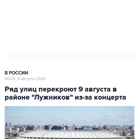
Социальная реклама, АНО «Национальные приоритеты».
ИНН 7725383515 Erid: F7NfYUJCUneVdwcydK6A
Кабмин РФ разрешил до 1 июля 2027 года
импорт, выпуск и обращение бензина Евро 2,
Евро 3, Евро 4
В РОССИИ
00:05, 9 августа 2026
Ряд улиц перекроют 9 августа в
районе "Лужников" из-за концерта