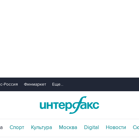
с-Россия
Финмаркет
Еще...
а
Спорт
Культура
Москва
Digital
Новости
С