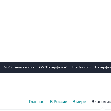
Мобильная версия
Об "Интерфаксе"
Interfax.com
Интерфак
Главное
В России
В мире
Экономик