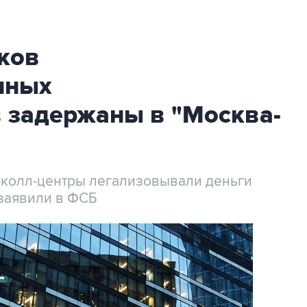
ков
нных
 задержаны в "Москва-
 колл-центры легализовывали деньги
заявили в ФСБ