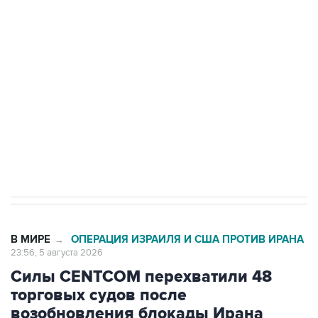
Как российские медицинские технологии
выходят на мировые рынки
Социальная реклама, АНО «Национальные приоритеты».
ИНН 7725383515 Erid: F7NfYUJCUneVdTRF8PRs
Трамп заявил, что переговоры с Ираном
начнутся в понедельник
В МИРЕ
ОПЕРАЦИЯ ИЗРАИЛЯ И США ПРОТИВ ИРАНА
→
23:56, 5 августа 2026
Силы CENTCOM перехватили 48
торговых судов после
возобновления блокады Ирана