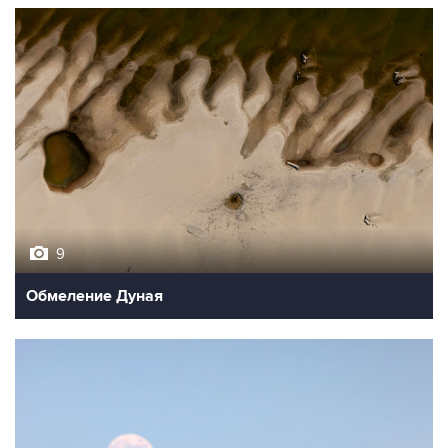
9
Обмеление Дуная