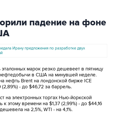
корили падение на фоне
ША
ередала Ирану предложения по разработке двух
ий
ь эталонных марок резко дешевеет в пятницу
 нефтедобычи в США на минувшей неделе.
а нефть Brent на лондонской бирже ICE
9 (2,89%) - до $46,72 за баррель.
ст на электронных торгах Нью-йоркской
 этому времени на $1,37 (2,99%) - до $44,16
дешевела на 2,5%, WTI - на 4,1%.