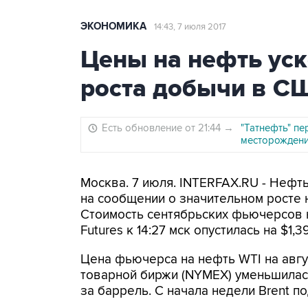
ЭКОНОМИКА
14:43, 7 июля 2017
Цены на нефть ус
роста добычи в С
Есть обновление от 21:44
→
"Татнефть" п
месторожден
Москва. 7 июля. INTERFAX.RU - Нефт
на сообщении о значительном росте
Стоимость сентябрьских фьючерсов н
Futures к 14:27 мск опустилась на $1,3
Цена фьючерса на нефть WTI на авгу
товарной биржи (NYMEX) уменьшилась к
за баррель. С начала недели Brent по