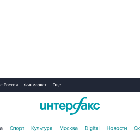
с-Россия
Финмаркет
Еще...
а
Спорт
Культура
Москва
Digital
Новости
С