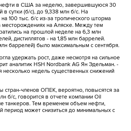
нефти в США за неделю, завершившуюся 30
в сутки (б/с), до 9,338 млн б/с. На
на 100 тыс. б/с из-за тропического шторма
а месторождениях на Аляске. Между тем
ратились на прошлой неделе на 6,3 млн
елей, дистиллятов - на 1,85 млн баррелей.
млн баррелей) было максимальным с сентября.
огла удержать рост, даже несмотря на сильное
рит аналитик HSH Nordbank AG Ян Эдельман. -
я несколько недель существенных снижений
ы стран-членов ОПЕК, вероятно, повысятся за
н б/с, говорится в отчете компании Oil
 танкеров. Тем временем объем нефти,
ый период может снизиться до минимальных с