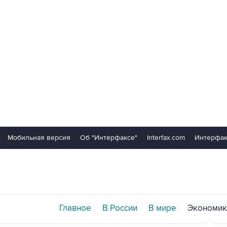
Мобильная версия
Об "Интерфаксе"
Interfax.com
Интерфак
Главное
В России
В мире
Экономик