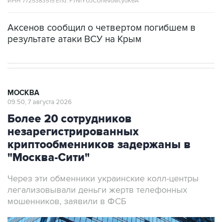
ИНН 7725383515 Erid: F7NfYUJCUneVdwcydK6A
Аксенов сообщил о четвертом погибшем в
результате атаки ВСУ на Крым
МОСКВА
09:50, 7 августа 2026
Более 20 сотрудников
незарегистрированных
криптообменников задержаны в
"Москва-Сити"
Через эти обменники украинские колл-центры
легализовывали деньги жертв телефонных
мошенников, заявили в ФСБ