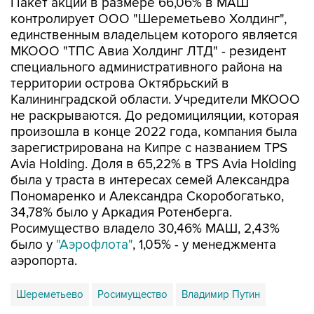
Пакет акций в размере 66,06% в МАШ
контролирует ООО "Шереметьево Холдинг",
единственным владельцем которого является
МКООО "ТПС Авиа Холдинг ЛТД" - резидент
специального административного района на
территории острова Октябрьский в
Калининградской области. Учредители МКООО
не раскрываются. До редомициляции, которая
произошла в конце 2022 года, компания была
зарегистрирована на Кипре с названием TPS
Avia Holding. Доля в 65,22% в TPS Avia Holding
была у траста в интересах семей Александра
Пономаренко и Александра Скоробогатько,
34,78% было у Аркадия Ротенберга.
Росимущество владело 30,46% МАШ, 2,43%
было у
"Аэрофлота"
, 1,05% - у менеджмента
аэропорта.
Шереметьево
Росимущество
Владимир Путин