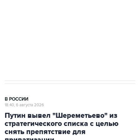
Росгвардии
Как российские медицинские технологии
выходят на мировые рынки
Социальная реклама, АНО «Национальные приоритеты».
ИНН 7725383515 Erid: F7NfYUJCUneVdTRF8PRs
Аксенов сообщил о четвертом погибшем в
результате атаки ВСУ на Крым
В РОССИИ
18:40, 6 августа 2026
Путин вывел "Шереметьево" из
стратегического списка с целью
снять препятствие для
приватизации