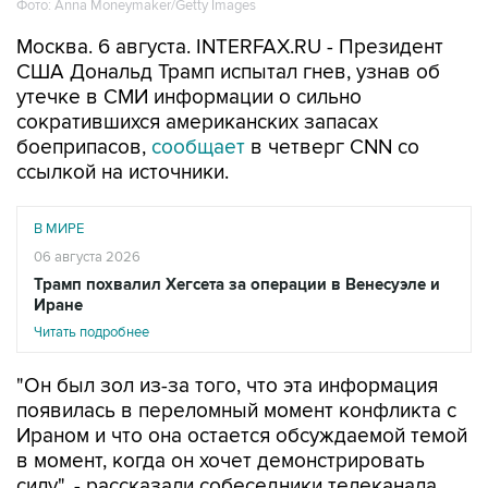
Фото: Anna Moneymaker/Getty Images
Москва. 6 августа. INTERFAX.RU - Президент
США Дональд Трамп испытал гнев, узнав об
утечке в СМИ информации о сильно
сократившихся американских запасах
боеприпасов,
сообщает
в четверг CNN со
ссылкой на источники.
В МИРЕ
06 августа 2026
Трамп похвалил Хегсета за операции в Венесуэле и
Иране
Читать подробнее
"Он был зол из-за того, что эта информация
появилась в переломный момент конфликта с
Ираном и что она остается обсуждаемой темой
в момент, когда он хочет демонстрировать
силу", - рассказали собеседники телеканала.