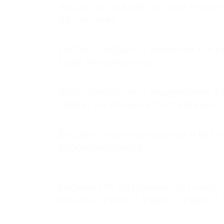
Число пострадавших при атаке
58 человек
Путин сообщил о решении сосре
тыла Минобороны
ФСБ сообщила о задержании в 
теракт на объекте Росгвардии
Беспилотные технологии и ИИ н
агрокомплексов
Социальная реклама, АНО «Национальные приоритеты».
И
Кабмин РФ разрешил до 1 июля 
бензина Евро 2, Евро 3, Евро 4