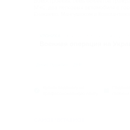
домостроения, семь объектов гражда
МЧС, два легковых автомобиля в гор
Енакиево, Мангушском и Константино
ХРОНИКА
24 февраля 2022 года – 08 августа 2
Военная операция на Укра
Денис Пушилин
ДНР
Купить подписку на
Подписа
профессиональную ленту
главных
САМОЕ ЧИТАЕМОЕ