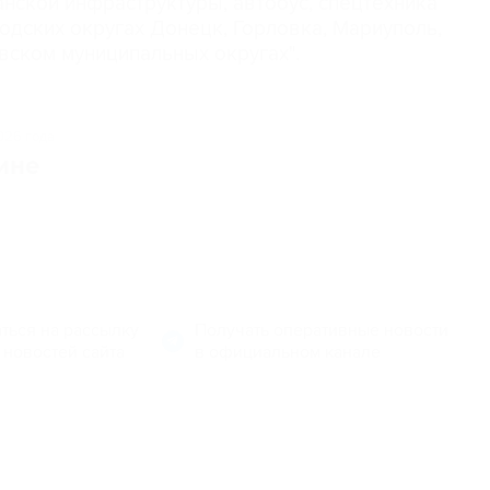
нской инфраструктуры, автобус, спецтехника
одских округах Донецк, Горловка, Мариуполь,
вском муниципальных округах".
026 года
ине
ться на рассылку
Получать оперативные новости
 новостей сайта
в официальном канале