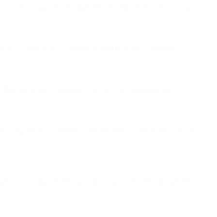
 БПЛА под Геленджиком увеличилось до
доточить в одних руках все службы
Приморье подростков, готовивших
а службе у электросетевых объектов и
НН 7725383515 Erid: F7NfYUJCUneVdwcydK6A
2027 года импорт, выпуск и обращение