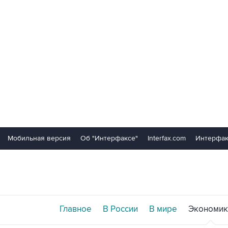
Мобильная версия
Об "Интерфаксе"
Interfax.com
Интерфак
Главное
В России
В мире
Экономик