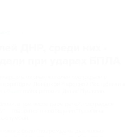
АИНЕ
22:34, 7 августа 2026
ей ДНР, среди них -
адали при ударах БПЛА
диннадцать мирных жителей пострадали в
о территории Донецкой Народной Республики в
сообщил
глава региона Денис Пушилин.
лики, в том числе двое детей, пострадали
У", - говорится в сообщении Пушилина,
сс-службой.
так также были "повреждены два жилых