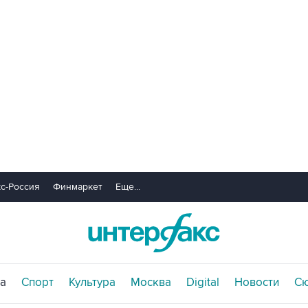
с-Россия
Финмаркет
Еще...
а
Спорт
Культура
Москва
Digital
Новости
С