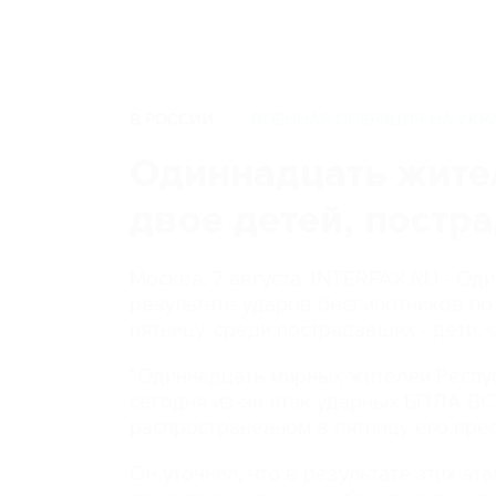
В РОССИИ
ВОЕННАЯ ОПЕРАЦИЯ НА УКР
→
Одиннадцать жител
двое детей, постр
Москва. 7 августа. INTERFAX.RU - О
результате ударов беспилотников п
пятницу, среди пострадавших - дети,
"Одиннадцать мирных жителей Респуб
сегодня из-за атак ударных БПЛА ВС
распространенном в пятницу его пре
Он уточнил, что в результате этих а