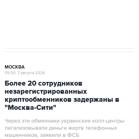
Социальная реклама, АНО «Национальные приоритеты».
ИНН 7725383515 Erid: F7NfYUJCUneVdwcydK6A
Аксенов сообщил о четвертом погибшем в
результате атаки ВСУ на Крым
МОСКВА
09:50, 7 августа 2026
Более 20 сотрудников
незарегистрированных
криптообменников задержаны в
"Москва-Сити"
Через эти обменники украинские колл-центры
легализовывали деньги жертв телефонных
мошенников, заявили в ФСБ