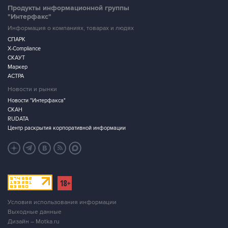
Продукты информационной группы
"Интерфакс"
Информация о компаниях, товарах и людях
СПАРК
X-Compliance
СКАУТ
Маркер
АСТРА
Новости и рынки
Новости "Интерфакса"
СКАН
RUDATA
Центр раскрытия корпоративной информации
Условия использования информации
Выходные данные
Дизайн – Motka.ru