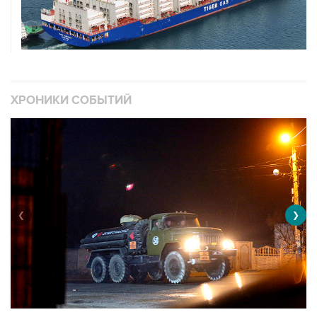
ХРОНИКИ СОБЫТИЙ
❮
❯