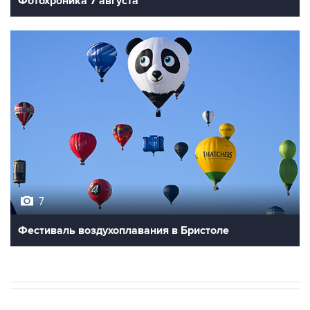
Фотохроника 7 августа
7
Фестиваль воздухоплавания в Бристоле