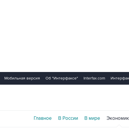
Мобильная версия
Об "Интерфаксе"
Interfax.com
Интерфак
Главное
В России
В мире
Экономик