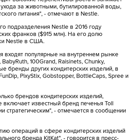
ухода за животными, бутилированной воды,
кого питания", - отмечают в Nestle.
о подразделения Nestle в 2016 году
ких франков ($915 млн). На его долю
и Nestle в США.
я входят популярные на внутреннем рынке
 BabyRuth, 100Grand, Raisinets, Chunky,
ные бренды других кондитерских изделий, в
 FunDip, PixyStix, Gobstopper, BottleCaps, Spree и
лько брендов кондитерских изделий,
 включает известный бренд печенья Toll
и стратегическим", - отмечается в сообщении
итию операций в сфере кондитерских изделий
льного бренда KitKat", - говорится в пресс-