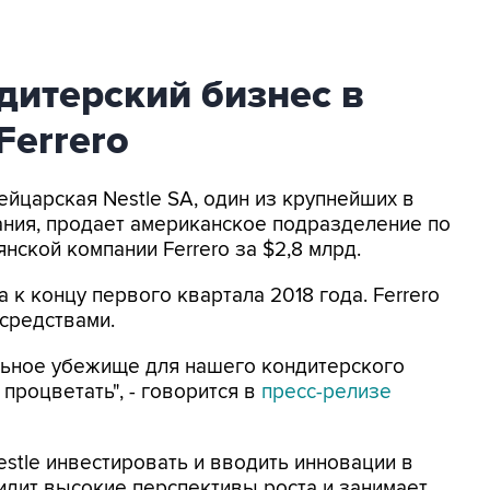
ндитерский бизнес в
Ferrero
ейцарская Nestle SA, один из крупнейших в
ания, продает американское подразделение по
нской компании Ferrero за $2,8 млрд.
 к концу первого квартала 2018 года. Ferrero
средствами.
ельное убежище для нашего кондитерского
процветать", - говорится в
пресс-релизе
estle инвестировать и вводить инновации в
идит высокие перспективы роста и занимает