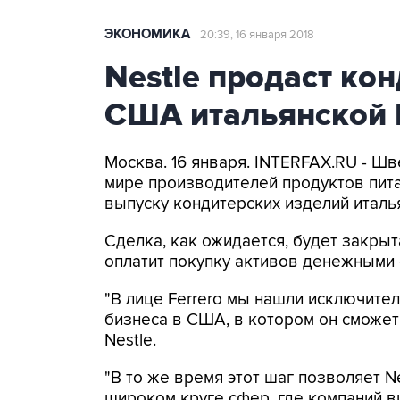
ЭКОНОМИКА
20:39, 16 января 2018
Nestle продаст ко
США итальянской 
Москва. 16 января. INTERFAX.RU - Шв
мире производителей продуктов пит
выпуску кондитерских изделий италья
Сделка, как ожидается, будет закрыта
оплатит покупку активов денежными 
"В лице Ferrero мы нашли исключит
бизнеса в США, в котором он сможет 
Nestle.
"В то же время этот шаг позволяет N
широком круге сфер, где компаний в