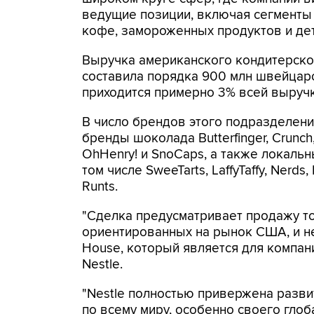
ведущие позиции, включая сегменты 
кофе, замороженных продуктов и детс
Выручка американского кондитерског
составила порядка 900 млн швейцарс
приходится примерно 3% всей выручк
В число брендов этого подразделени
бренды шоколада Butterfinger, Crunch,
OhHenry! и SnoCaps, а также локаль
том числе SweeTarts, LaffyTaffy, Nerds,
Runts.
"Сделка предусматривает продажу то
ориентированных на рынок США, и не
House, который является для компани
Nestle.
"Nestle полностью привержена разв
по всему миру, особенно своего глоба