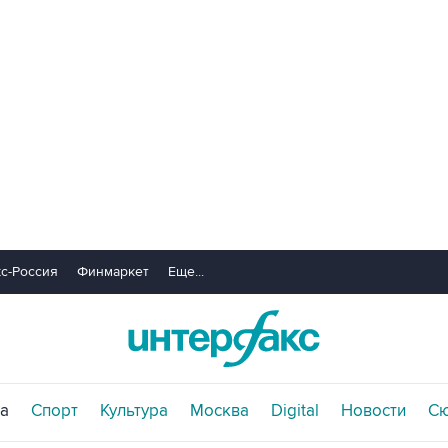
с-Россия
Финмаркет
Еще...
а
Спорт
Культура
Москва
Digital
Новости
С