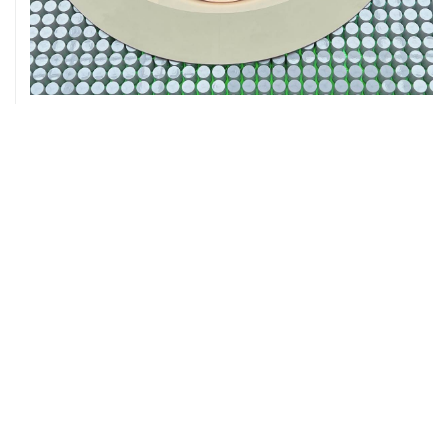
05 августа, 16:10
Неизвестность в части бюджета не позволяет ЦБ
уверенно говорить о скором допснижении ставки
05 августа, 16:02
ЦБ РФ прогнозирует ускорение годовой инфляции по
итогам сентября до 6,3%