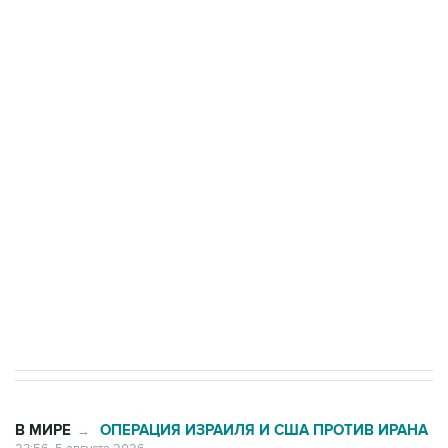
Три человека погибли, двое ранены при атаке
БПЛА на автомобиль в Удмуртии
Путин сообщил о решении сосредоточить в
одних руках все службы тыла Минобороны
Как российские медицинские технологии
выходят на мировые рынки
Социальная реклама, АНО «Национальные приоритеты».
ИНН 7725383515 Erid: F7NfYUJCUneVdTRF8PRs
Трамп заявил, что переговоры с Ираном
начнутся в понедельник
В МИРЕ
ОПЕРАЦИЯ ИЗРАИЛЯ И США ПРОТИВ ИРАНА
→