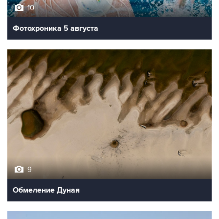
10
Фотохроника 5 августа
9
Обмеление Дуная