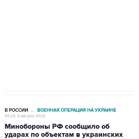
Промышленное предприятие в Самарской
области подверглось атаке БПЛА
Беспилотные технологии и ИИ на службе у
электросетевых объектов и агрокомплексов
Социальная реклама, АНО «Национальные приоритеты».
ИНН 7725383515 Erid: F7NfYUJCUneVdwcydK6A
Кабмин РФ разрешил до 1 июля 2027 года
импорт, выпуск и обращение бензина Евро 2,
Евро 3, Евро 4
В РОССИИ
ВОЕННАЯ ОПЕРАЦИЯ НА УКРАИНЕ
→
09:29, 9 августа 2026
Минобороны РФ сообщило об
ударах по объектам в украинских