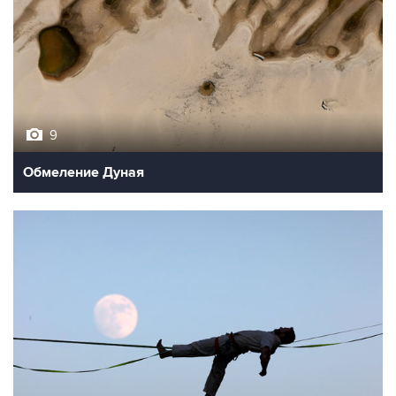
9
Обмеление Дуная