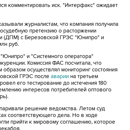
лся комментировать иск. "Интерфакс" ожидает
азывали журналистам, что компания получила
досудебную претензию о расторжении
и (ДПМ) с Березовской ГРЭС "Юнипро" и
лн руб.
а "Юнипро" и "Системного оператора"
куренции. Комиссия ФАС посчитала, что
 образом осуществлял мониторинг состояния
овской ГРЭС после
аварии
на третьем
провел его тестирование до истечения 180
щемлению интересов потребителей оптового
рь).
спаривали решение ведомства. Летом суд
ах соответствующего дела. Но в ходе
гли прийти к мировому соглашению, которое
декабря.