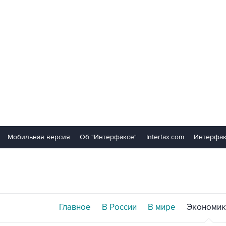
Мобильная версия
Об "Интерфаксе"
Interfax.com
Интерфак
Главное
В России
В мире
Экономик