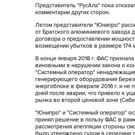
Представитель "РусАла" пока отказа
комментарии других сторон.
Летом представители "Юнипро" расск
от Братского алюминиевого завода 
договора о предоставлении мощност
возмещении убытков в размере 174 м
В конце января 2018 г. ФАС признал
виновными в нарушении закона о кон
"Системный оператор" ненадлежащим
генерирующего оборудования Берез
энергоблоке в феврале 2016 г. и не 
дней после аварии, что привело к у
рынка во второй ценовой зоне (Сиби
"Юнипро" и "Системный оператор" о
принял решение в пользу ФАС в рамк
рассмотрения апелляции стороны смо
было утверждено судом в середине 