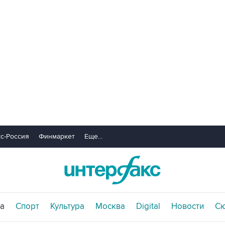
с-Россия
Финмаркет
Еще...
а
Спорт
Культура
Москва
Digital
Новости
С