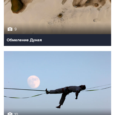
9
Обмеление Дуная
10