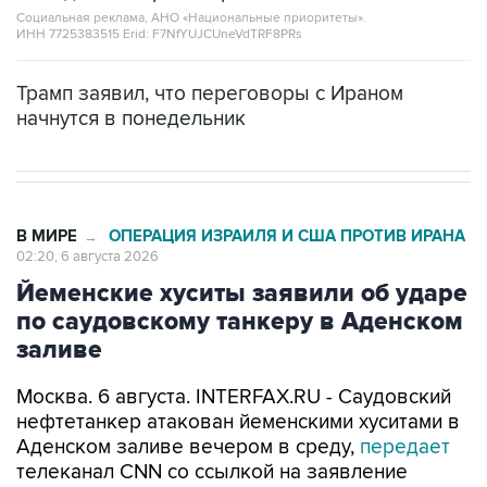
Социальная реклама, АНО «Национальные приоритеты».
ИНН 7725383515 Erid: F7NfYUJCUneVdTRF8PRs
Трамп заявил, что переговоры с Ираном
начнутся в понедельник
В МИРЕ
ОПЕРАЦИЯ ИЗРАИЛЯ И США ПРОТИВ ИРАНА
→
02:20, 6 августа 2026
Йеменские хуситы заявили об ударе
по саудовскому танкеру в Аденском
заливе
Москва. 6 августа. INTERFAX.RU - Саудовский
нефтетанкер атакован йеменскими хуситами в
Аденском заливе вечером в среду,
передает
телеканал CNN со ссылкой на заявление