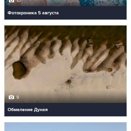
10
Фотохроника 5 августа
9
Обмеление Дуная