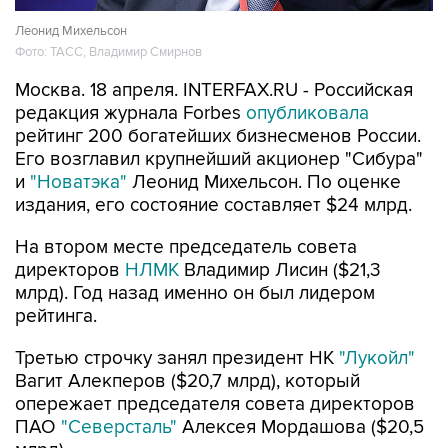
Леонид Михельсон
Фото: ТАСС, Владимир Смирнов
Москва. 18 апреля. INTERFAX.RU - Российская
редакция журнала Forbes
опубликовала
рейтинг 200 богатейших бизнесменов России.
Его возглавил крупнейший акционер "Сибура"
и
"Новатэка"
Леонид Михельсон. По оценке
издания, его состояние составляет $24 млрд.
На втором месте председатель совета
директоров
НЛМК
Владимир Лисин ($21,3
млрд). Год назад именно он был лидером
рейтинга.
Третью строчку занял президент НК
"Лукойл"
Вагит Алекперов ($20,7 млрд), который
опережает председателя совета директоров
ПАО
"Северсталь"
Алексея Мордашова ($20,5