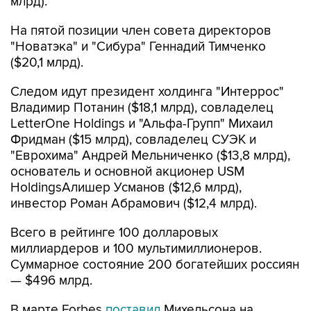
млрд).
На пятой позиции член совета директоров
"Новатэка" и "Сибура" Геннадий Тимченко
($20,1 млрд).
Следом идут президент холдинга "Интеррос"
Владимир Потанин ($18,1 млрд), совладелец
LetterOne Holdings и "Альфа-Групп" Михаил
Фридман ($15 млрд), совладелец СУЭК и
"Еврохима" Андрей Мельниченко ($13,8 млрд),
основатель и основной акционер USM
HoldingsАлишер Усманов ($12,6 млрд),
инвестор Роман Абрамович ($12,4 млрд).
Всего в рейтинге 100 долларовых
миллиардеров и 100 мультимиллионеров.
Суммарное состояние 200 богатейших россиян
— $496 млрд.
В марте Forbes
поставил
Михельсона на