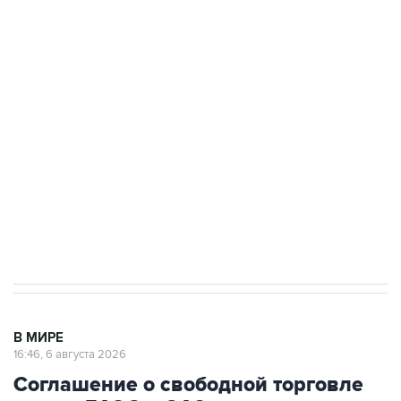
Путин сообщил о решении сосредоточить в
одних руках все службы тыла Минобороны
Как российские медицинские технологии
выходят на мировые рынки
Социальная реклама, АНО «Национальные приоритеты».
ИНН 7725383515 Erid: F7NfYUJCUneVdTRF8PRs
Трамп заявил, что переговоры с Ираном
начнутся в понедельник
В МИРЕ
16:46, 6 августа 2026
Соглашение о свободной торговле
между ЕАЭС и ОАЭ вступит в силу с
6 октября