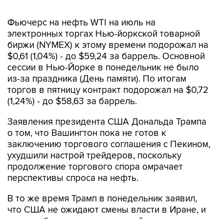
Фьючерс на нефть WTI на июль на
электронных торгах Нью-йоркской товарной
биржи (NYMEX) к этому времени подорожал на
$0,61 (1,04%) - до $59,24 за баррель. Основной
сессии в Нью-Йорке в понедельник не было
из-за праздника (День памяти). По итогам
торгов в пятницу контракт подорожал на $0,72
(1,24%) - до $58,63 за баррель.
Заявления президента США Дональда Трампа
о том, что Вашингтон пока не готов к
заключению торгового соглашения с Пекином,
ухудшили настрой трейдеров, поскольку
продолжение торгового спора омрачает
перспективы спроса на нефть.
В то же время Трамп в понедельник заявил,
что США не ожидают смены власти в Иране, и
это ослабило опасения дальнейшего
ограничения поставок нефти из Ирана на