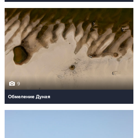
9
Обмеление Дуная