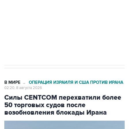
Беспилотные технологии и ИИ на службе у
электросетевых объектов и агрокомплексов
Социальная реклама, АНО «Национальные приоритеты».
ИНН 7725383515 Erid: F7NfYUJCUneVdwcydK6A
Кабмин РФ разрешил до 1 июля 2027 года
импорт, выпуск и обращение бензина Евро 2,
Евро 3, Евро 4
В МИРЕ
ОПЕРАЦИЯ ИЗРАИЛЯ И США ПРОТИВ ИРАНА
→
02:20, 8 августа 2026
Силы CENTCOM перехватили более
50 торговых судов после
возобновления блокады Ирана