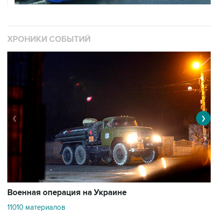
ХРОНИКИ СОБЫТИЙ
❮
❯
Военная операция на Украине
О
11010 материалов
3