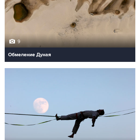
9
Обмеление Дуная