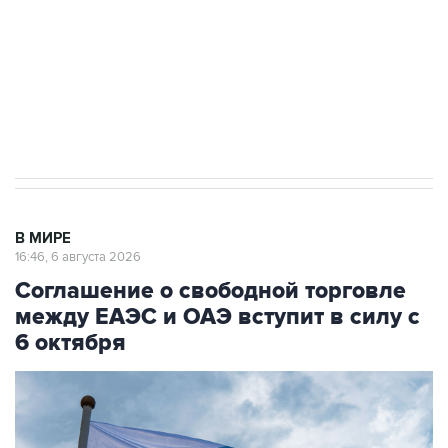
выходят на мировые рынки
Социальная реклама, АНО «Национальные приоритеты».
ИНН 7725383515 Erid: F7NfYUJCUneVdTRF8PRs
Трамп заявил, что переговоры с Ираном
начнутся в понедельник
В МИРЕ
16:46, 6 августа 2026
Соглашение о свободной торговле
между ЕАЭС и ОАЭ вступит в силу с
6 октября