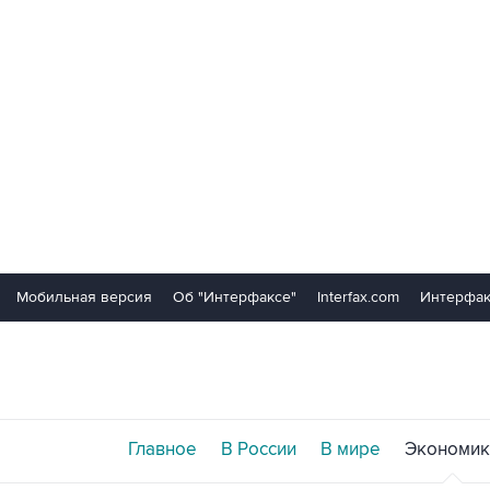
Мобильная версия
Об "Интерфаксе"
Interfax.com
Интерфак
Главное
В России
В мире
Экономик