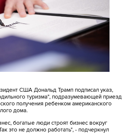
резидент США Дональд Трамп подписал указ,
родильного туризма", подразумевающей приезд
еского получения ребенком американского
лого дома.
знес, богатые люди строят бизнес вокруг
ак это не должно работать", - подчеркнул