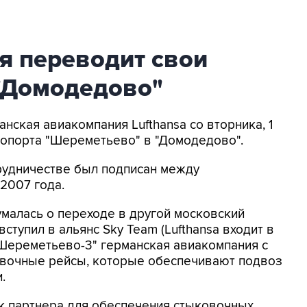
ля переводит свои
 "Домодедово"
анская авиакомпания Lufthansa со вторника, 1
ропорта "Шереметьево" в "Домодедово".
рудничестве был подписан между
2007 года.
умалась о переходе в другой московский
вступил в альянс Sky Team (Lufthansa входит в
и "Шереметьево-3" германская авиакомпания с
овочные рейсы, которые обеспечивают подвоз
.
ск партнера для обеспечения стыковочных