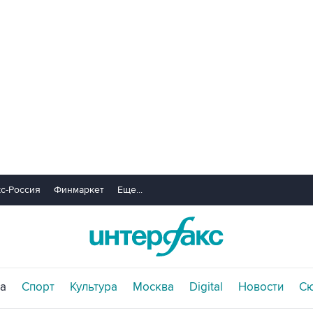
с-Россия
Финмаркет
Еще...
а
Спорт
Культура
Москва
Digital
Новости
С