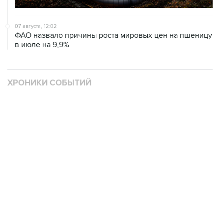
07 августа, 12:02
ФАО назвало причины роста мировых цен на пшеницу
в июле на 9,9%
ХРОНИКИ СОБЫТИЙ
❮
❯
В