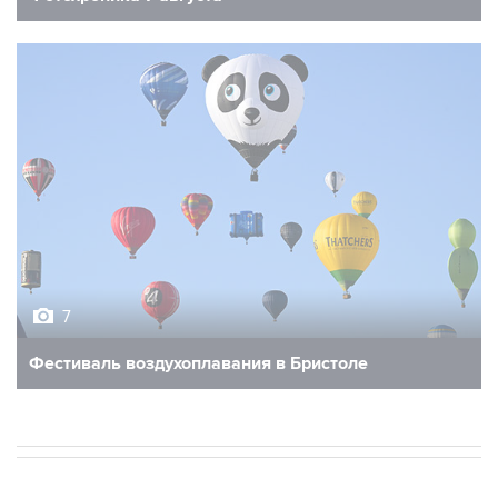
7
Фестиваль воздухоплавания в Бристоле