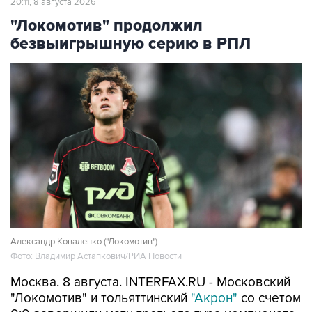
20:11, 8 августа 2026
"Локомотив" продолжил
безвыигрышную серию в РПЛ
Александр Коваленко ("Локомотив")
Фото: Владимир Астапкович/РИА Новости
Москва. 8 августа. INTERFAX.RU - Московский
"Локомотив" и тольяттинский
"Акрон"
со счетом