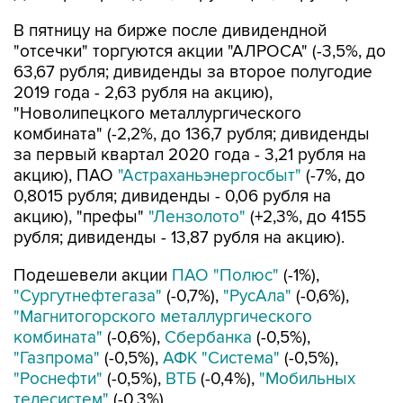
В пятницу на бирже после дивидендной
"отсечки" торгуются акции "АЛРОСА" (-3,5%, до
63,67 рубля; дивиденды за второе полугодие
2019 года - 2,63 рубля на акцию),
"Новолипецкого металлургического
комбината" (-2,2%, до 136,7 рубля; дивиденды
за первый квартал 2020 года - 3,21 рубля на
акцию), ПАО
"Астраханьэнергосбыт"
(-7%, до
0,8015 рубля; дивиденды - 0,06 рубля на
акцию), "префы"
"Лензолото"
(+2,3%, до 4155
рубля; дивиденды - 13,87 рубля на акцию).
Подешевели акции
ПАО "Полюс"
(-1%),
"Сургутнефтегаза"
(-0,7%),
"РусАла"
(-0,6%),
"Магнитогорского металлургического
комбината"
(-0,6%),
Сбербанка
(-0,5%),
"Газпрома"
(-0,5%),
АФК "Система"
(-0,5%),
"Роснефти"
(-0,5%),
ВТБ
(-0,4%),
"Мобильных
телесистем"
(-0,3%).