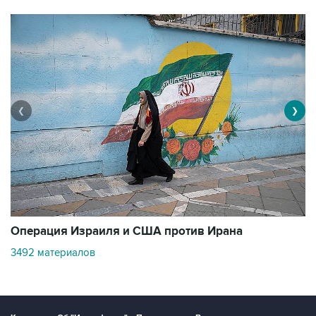
❮
❯
В
Операция Израиля и США против Ирана
11
3492 материалов
Контакты
Об "Интерфаксе"
Пресс-центр
Вакансии
Реклама на сайте
Мероприятия