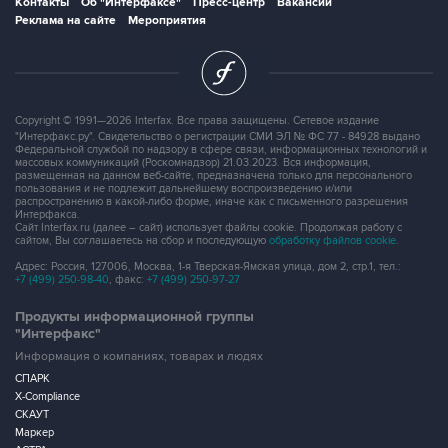
Copyright © 1991—2026 Interfax. Все права защищены. Сетевое издание
"Интерфакс.ру". Свидетельство о регистрации СМИ ЭЛ № ФС 77 - 84928 выдано
Федеральной службой по надзору в сфере связи, информационных технологий и
массовых коммуникаций (Роскомнадзор) 21.03.2023. Вся информация,
размещенная на данном веб-сайте, предназначена только для персонального
пользования и не подлежит дальнейшему воспроизведению и/или
распространению в какой-либо форме, иначе как с письменного разрешения
Интерфакса.
Сайт Interfax.ru (далее – сайт) использует файлы cookie. Продолжая работу с
сайтом, Вы соглашаетесь на сбор и последующую
обработку файлов cookie
.
Адрес: Россия, 127006, Москва, 1-я Тверская-Ямская улица, дом 2, стр.1, тел.:
+7 (499) 250-98-40
, факс:
+7 (499) 250-97-27
Продукты информационной группы
"Интерфакс"
Информация о компаниях, товарах и людях
СПАРК
X-Compliance
СКАУТ
Маркер
АСТРА
Новости и рынки