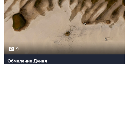
9
Обмеление Дуная