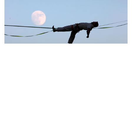
10
Лучшие фото недели
НОВОСТИ
07 августа, 10:15
Китай в июне сохранил импорт газа на стабильном
уровне