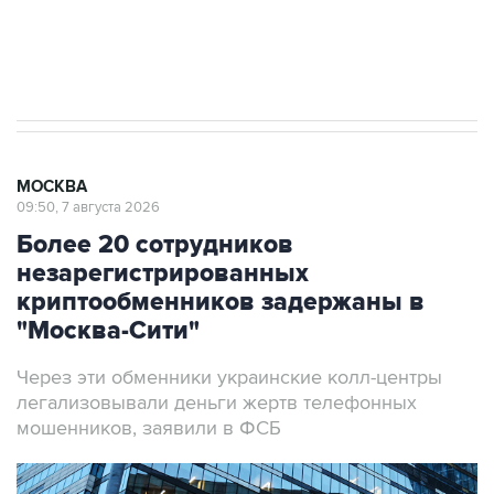
Аксенов сообщил о четвертом погибшем в
результате атаки ВСУ на Крым
МОСКВА
09:50, 7 августа 2026
Более 20 сотрудников
незарегистрированных
криптообменников задержаны в
"Москва-Сити"
Через эти обменники украинские колл-центры
легализовывали деньги жертв телефонных
мошенников, заявили в ФСБ