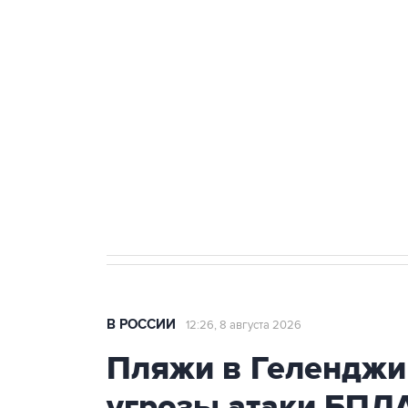
теракт на объекте Росгвардии
Беспилотные технологии и ИИ н
агрокомплексов
Социальная реклама, АНО «Национальные приоритеты».
И
Кабмин РФ разрешил до 1 июля 
бензина Евро 2, Евро 3, Евро 4
В РОССИИ
12:26, 8 августа 2026
Пляжи в Геленджи
угрозы атаки БПЛ