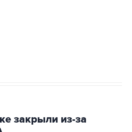
а службе у электросетевых объектов и
НН 7725383515 Erid: F7NfYUJCUneVdwcydK6A
2027 года импорт, выпуск и обращение
ке закрыли из-за
А