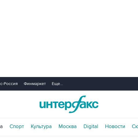
с-Россия
Финмаркет
Еще...
а
Спорт
Культура
Москва
Digital
Новости
С