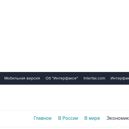
Мобильная версия
Об "Интерфаксе"
Interfax.com
Интерфак
Главное
В России
В мире
Экономик