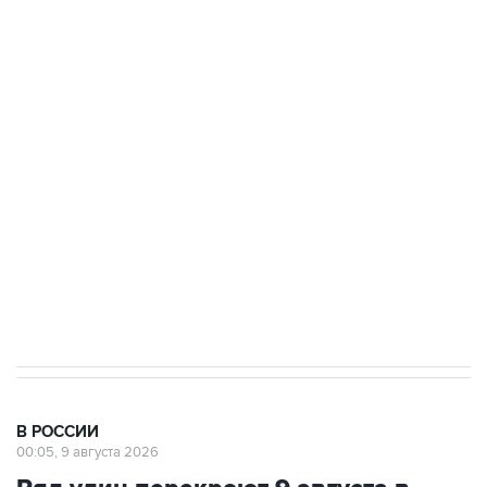
Промышленное предприятие в Самарской
области подверглось атаке БПЛА
Беспилотные технологии и ИИ на службе у
электросетевых объектов и агрокомплексов
Социальная реклама, АНО «Национальные приоритеты».
ИНН 7725383515 Erid: F7NfYUJCUneVdwcydK6A
Кабмин РФ разрешил до 1 июля 2027 года
импорт, выпуск и обращение бензина Евро 2,
Евро 3, Евро 4
В РОССИИ
00:05, 9 августа 2026