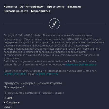
Контакты
Об "Интерфаксе"
Пресс-центр
Вакансии
Реклама на сайте
Мероприятия
Copyright © 1991—2026 Interfax. Все права защищены. Сетевое издание
"Интерфакс.ру". Свидетельство о регистрации СМИ ЭЛ № ФС 77 - 84928 выдано
Федеральной службой по надзору в сфере связи, информационных технологий и
массовых коммуникаций (Роскомнадзор) 21.03.2023. Вся информация,
размещенная на данном веб-сайте, предназначена только для персонального
пользования и не подлежит дальнейшему воспроизведению и/или
распространению в какой-либо форме, иначе как с письменного разрешения
Интерфакса.
Сайт Interfax.ru (далее – сайт) использует файлы cookie. Продолжая работу с
сайтом, Вы соглашаетесь на сбор и последующую
обработку файлов cookie
.
Адрес: Россия, 127006, Москва, 1-я Тверская-Ямская улица, дом 2, стр.1, тел.:
+7 (499) 250-98-40
, факс:
+7 (499) 250-97-27
Продукты информационной группы
"Интерфакс"
Информация о компаниях, товарах и людях
СПАРК
X-Compliance
СКАУТ