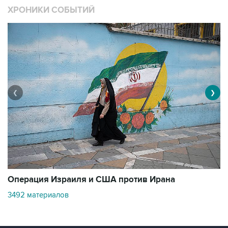
ХРОНИКИ СОБЫТИЙ
❮
❯
В
Операция Израиля и США против Ирана
1
3492 материалов