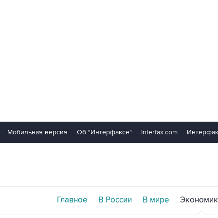
Мобильная версия
Об "Интерфаксе"
Interfax.com
Интерфак
Главное
В России
В мире
Экономик