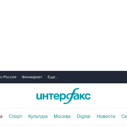
с-Россия
Финмаркет
Еще...
а
Спорт
Культура
Москва
Digital
Новости
С