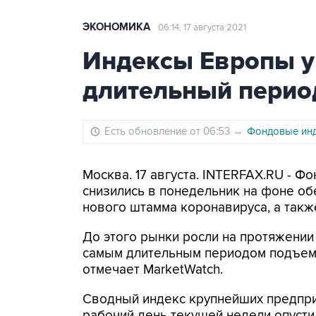
ЭКОНОМИКА
06:14, 17 августа 2021
Индексы Европы у
длительный период
Есть обновление от 06:53
→
Фондовые инд
Москва. 17 августа. INTERFAX.RU - 
снизились в понедельник на фоне об
нового штамма коронавируса, а также
До этого рынки росли на протяжении 
самым длительным периодом подъема 
отмечает MarketWatch.
Сводный индекс крупнейших предпри
рабочий день текущей недели опустил