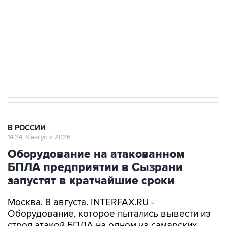
электросетевых объектов и агрокомплексов
Социальная реклама, АНО «Национальные приоритеты».
ИНН 7725383515 Erid: F7NfYUJCUneVdwcydK6A
Кабмин РФ разрешил до 1 июля 2027 года
импорт, выпуск и обращение бензина Евро 2,
Евро 3, Евро 4
В РОССИИ
14:24, 8 августа 2026
Оборудование на атакованном
БПЛА предприятии в Сызрани
запустят в кратчайшие сроки
Москва. 8 августа. INTERFAX.RU -
Оборудование, которое пытались вывести из
строя атакой БПЛА на одном из самарских