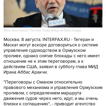
Фото: Arun Kumar/ The India Today Group via Getty Images
Москва. 8 августа. INTERFAX.RU - Тегеран и
Маскат могут вскоре договориться о системе
управления судоходством в Ормузском
проливе, однако снятие блокады с него имеет
отношение не к этим переговорам, а к
действиям США, заявил в субботу глава МИД
Ирана Аббас Аракчи.
"Переговоры с Оманом относительно
правового механизма и управления Ормузским
проливом, с определением маршрута
движения судов через него, идут, и мы очень
близки к соглашению", - приводит агентство