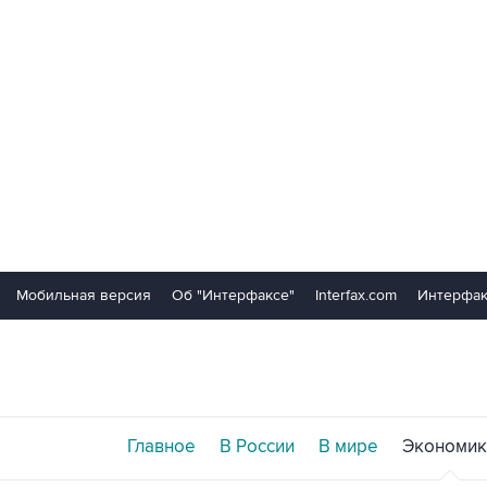
Мобильная версия
Об "Интерфаксе"
Interfax.com
Интерфак
Главное
В России
В мире
Экономик