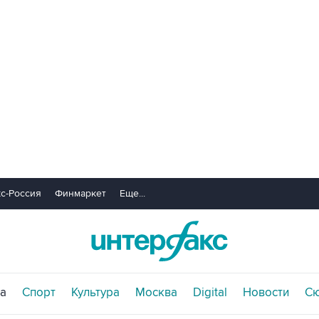
с-Россия
Финмаркет
Еще...
а
Спорт
Культура
Москва
Digital
Новости
С