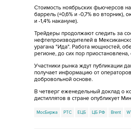
Стоимость ноябрьских фьючерсов на B
баррель (+0,6% и -0,7% во вторник), 
и -1,4% накануне).
Трейдеры продолжают следить за со
нефтепроизводителей в Мексиканско
урагана "Ида". Работа мощностей, 
регионе, до сих пор приостановлена
Участники рынка ждут публикации да
получает информацию от операторов
добровольной основе.
В четверг еженедельный доклад о ко
дистиллятов в стране опубликует Ми
МосБиржа
РТС
ЕЦБ
ЦБ РФ
Brent
W