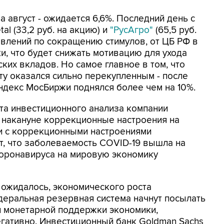
а август - ожидается 6,6%. Последний день с
l (33,2 руб. на акцию) и
"РусАгро"
(65,5 руб.
явлений по сокращению стимулов, от ЦБ РФ в
и, что будет снижать мотивацию для ухода
ких вкладов. Но самое главное в том, что
у оказался сильно перекупленным - после
индекс МосБиржи поднялся более чем на 10%.
та инвестиционного анализа компании
 накануне коррекционные настроения на
и с коррекционными настроениями
т, что заболеваемость COVID-19 вышла на
 коронавируса на мировую экономику
 ожидалось, экономического роста
деральная резервная система начнут посылать
и монетарной поддержки экономики,
егативно. Инвестиционный банк Goldman Sachs