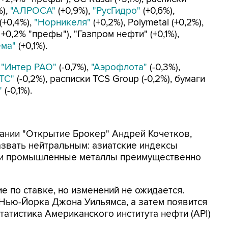
%),
"АЛРОСА"
(+0,9%),
"РусГидро"
(+0,6%),
(+0,4%),
"Норникеля"
(+0,2%), Polymetal (+0,2%),
 +0,2% "префы"), "Газпром нефти" (+0,1%),
ема"
(+0,1%).
,
"Интер РАО"
(-0,7%),
"Аэрофлота"
(-0,3%),
ТС"
(-0,2%), расписки TCS Group (-0,2%), бумаги
"
(-0,1%).
ании "Открытие Брокер" Андрей Кочетков,
звать нейтральным: азиатские индексы
ь и промышленные металлы преимущественно
 по ставке, но изменений не ожидается.
Нью-Йорка Джона Уильямса, а затем появится
татистика Американского института нефти (API)