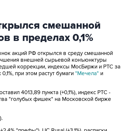
ткрылся смешанной
в в пределах 0,1%
Рынок акций РФ открылся в среду смешанной
улучшения внешней сырьевой конъюнктуры
шедшей коррекции, индексы МосБиржи и РТС за
0,1%, при этом растут бумаги
"Мечела"
и
ставил 4013,89 пункта (+0,1%), индекс РТС -
нства "голубых фишек" на Московской бирже
).
2,4% "префы"), UC Rusal (+3,1%), расписки