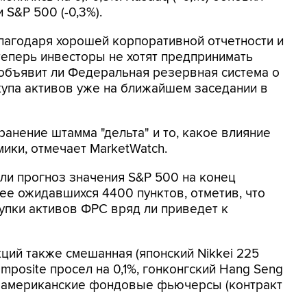
 S&P 500 (-0,3%).
лагодаря хорошей корпоративной отчетности и
еперь инвесторы не хотят предпринимать
 объявит ли Федеральная резервная система о
упа активов уже на ближайшем заседании в
ранение штамма "дельта" и то, какое влияние
ики, отмечает MarketWatch.
или прогноз значения S&P 500 на конец
ее ожидавшихся 4400 пунктов, отметив, что
упки активов ФРС вряд ли приведет к
ций также смешанная (японский Nikkei 225
mposite просел на 0,1%, гонконгский Hang Seng
т" американские фондовые фьючерсы (контракт