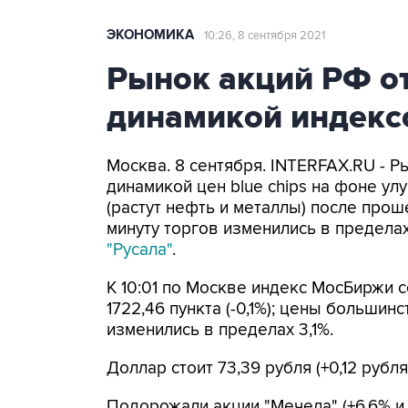
ЭКОНОМИКА
10:26, 8 сентября 2021
Рынок акций РФ о
динамикой индексо
Москва. 8 сентября. INTERFAX.RU - 
динамикой цен blue chips на фоне 
(растут нефть и металлы) после про
минуту торгов изменились в пределах 
"Русала"
.
К 10:01 по Москве индекс МосБиржи со
1722,46 пункта (-0,1%); цены больши
изменились в пределах 3,1%.
Доллар стоит 73,39 рубля (+0,12 рубля
Подорожали акции "Мечела" (+6,6% и +