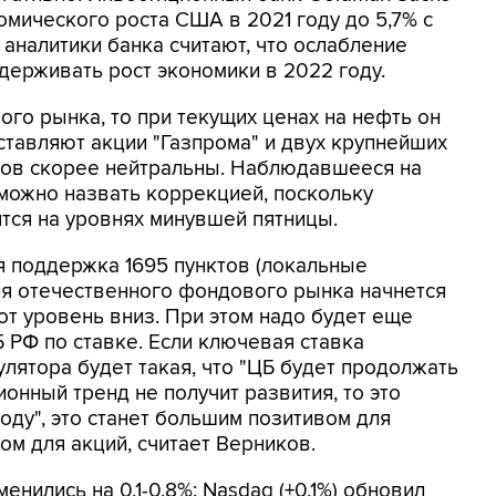
омического роста США в 2021 году до 5,7% с
 аналитики банка считают, что ослабление
держивать рост экономики в 2022 году.
ого рынка, то при текущих ценах на нефть он
тавляют акции "Газпрома" и двух крупнейших
оров скорее нейтральны. Наблюдавшееся на
можно назвать коррекцией, поскольку
тся на уровнях минувшей пятницы.
я поддержка 1695 пунктов (локальные
ия отечественного фондового рынка начнется
от уровень вниз. При этом надо будет еще
 РФ по ставке. Если ключевая ставка
гулятора будет такая, что "ЦБ будет продолжать
онный тренд не получит развития, то это
оду", это станет большим позитивом для
ом для акций, считает Верников.
нились на 0,1-0,8%: Nasdaq (+0,1%) обновил