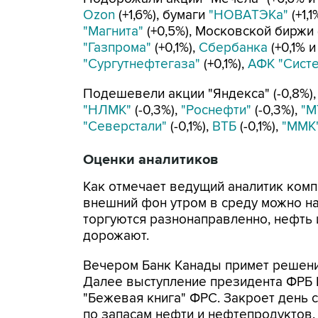
Ozon
(+1,6%), бумаги
"НОВАТЭКа"
(+1,1
"Магнита"
(+0,5%), Московской биржи 
"Газпрома"
(+0,1%),
Сбербанка
(+0,1% и
"Сургутнефтегаза"
(+0,1%),
АФК "Сист
Подешевели акции "Яндекса" (-0,8%)
"НЛМК"
(-0,3%),
"Роснефти"
(-0,3%),
"М
"Северстали"
(-0,1%),
ВТБ
(-0,1%),
"ММК
Оценки аналитиков
Как отмечает ведущий аналитик комп
внешний фон утром в среду можно на
торгуются разнонаправленно, нефт
дорожают.
Вечером Банк Канады примет решение
Далее выступление президента ФРБ 
"Бежевая книга" ФРС. Закроет день с
по запасам нефти и нефтепродуктов.