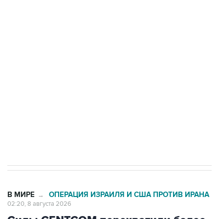
ФСБ сообщила о задержании в Приморье
подростков, готовивших теракт на объекте
Росгвардии
Беспилотные технологии и ИИ на службе у
электросетевых объектов и агрокомплексов
Социальная реклама, АНО «Национальные приоритеты».
ИНН 7725383515 Erid: F7NfYUJCUneVdwcydK6A
Кабмин РФ разрешил до 1 июля 2027 года
импорт, выпуск и обращение бензина Евро 2,
Евро 3, Евро 4
В МИРЕ
ОПЕРАЦИЯ ИЗРАИЛЯ И США ПРОТИВ ИРАНА
→
02:20, 8 августа 2026