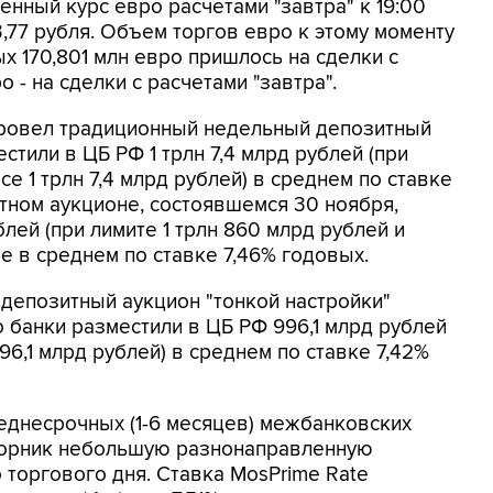
нный курс евро расчетами "завтра" к 19:00
3,77 рубля. Объем торгов евро к этому моменту
ых 170,801 млн евро пришлось на сделки с
о - на сделки с расчетами "завтра".
 провел традиционный недельный депозитный
стили в ЦБ РФ 1 трлн 7,4 млрд рублей (при
се 1 трлн 7,4 млрд рублей) в среднем по ставке
тном аукционе, состоявшемся 30 ноября,
блей (при лимите 1 трлн 860 млрд рублей и
же в среднем по ставке 7,46% годовых.
 депозитный аукцион "тонкой настройки"
о банки разместили в ЦБ РФ 996,1 млрд рублей
996,1 млрд рублей) в среднем по ставке 7,42%
еднесрочных (1-6 месяцев) межбанковских
торник небольшую разнонаправленную
торгового дня. Ставка MosPrime Rate