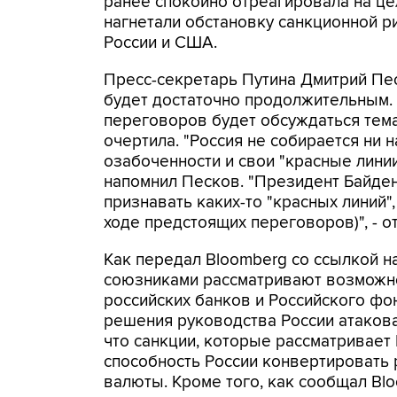
ранее спокойно отреагировала на це
нагнетали обстановку санкционной р
России и США.
Пресс-секретарь Путина Дмитрий Пес
будет достаточно продолжительным. 
переговоров будет обсуждаться тема
очертила. "Россия не собирается ни на
озабоченности и свои "красные линии"
напомнил Песков. "Президент Байден 
признавать каких-то "красных линий", 
ходе предстоящих переговоров)", - о
Как передал Bloomberg со ссылкой н
союзниками рассматривают возможно
российских банков и Российского фо
решения руководства России атакова
что санкции, которые рассматривает 
способность России конвертировать 
валюты. Кроме того, как сообщал Bl