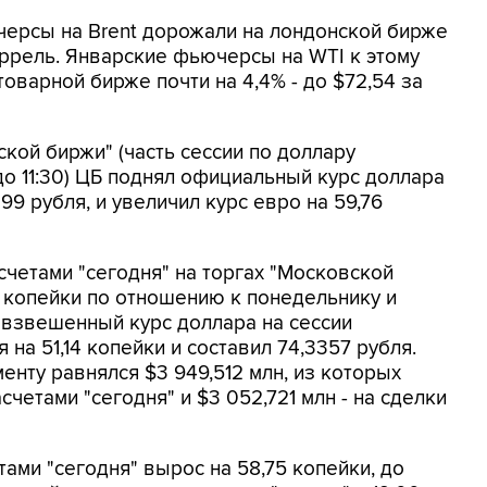
черсы на Brent дорожали на лондонской бирже
баррель. Январские фьючерсы на WTI к этому
оварной бирже почти на 4,4% - до $72,54 за
кой биржи" (часть сессии по доллару
 до 11:30) ЦБ поднял официальный курс доллара
399 рубля, и увеличил курс евро на 59,76
четами "сегодня" на торгах "Московской
6 копейки по отношению к понедельнику и
невзвешенный курс доллара на сессии
 на 51,14 копейки и составил 74,3357 рубля.
енту равнялся $3 949,512 млн, из которых
счетами "сегодня" и $3 052,721 млн - на сделки
ми "сегодня" вырос на 58,75 копейки, до