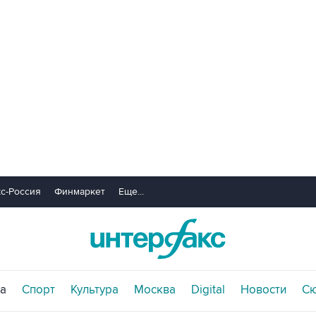
с-Россия
Финмаркет
Еще...
а
Спорт
Культура
Москва
Digital
Новости
С