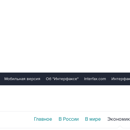
Мобильная версия
Об "Интерфаксе"
Interfax.com
Интерфак
Главное
В России
В мире
Экономик