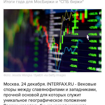
Итоги года для МосБиржи и "СПБ биржи"
Фото: Jesada Wongsa / EyeEm via Getty Images
Москва. 24 декабря. INTERFAX.RU - Вековые
споры между славянофилами и западниками,
прочной основой для которых служит
уникальное географическое положение