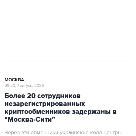
Беспилотные технологии и ИИ на службе у
электросетевых объектов и агрокомплексов
Социальная реклама, АНО «Национальные приоритеты».
ИНН 7725383515 Erid: F7NfYUJCUneVdwcydK6A
Аксенов сообщил о четвертом погибшем в
результате атаки ВСУ на Крым
МОСКВА
09:50, 7 августа 2026
Более 20 сотрудников
незарегистрированных
криптообменников задержаны в
"Москва-Сити"
Через эти обменники украинские колл-центры