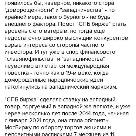
появилось бы, наверное, никакого спора
"доморощенности" и "западничества" - по
крайней мере, такого бурного - не будь
внешнего фактора. Помог "СПБ бирже" стать
вровень с его матерым, но тогда еще
недостаточно широко мыслящим конкурентом
взрыв интереса со стороны частного
инвестора. И тут уже в спор финансового
"славянофильства" и "западничества"
неумолимо вплетается международная
повестка - точно как в 19-м веке, когда
доморощенные народнические идеи
натолкнулись на западнический марксизм.
"СПБ биржа" сделала ставку на западный
товар, торгуемый в западной же валюте, и уже
через несколько лет после 2014 года, начиная
с января 2021 года, она стала обгонять
МосБиржу по обороту торгов акциями и
депозитными расписками 7 месяцев из 11.