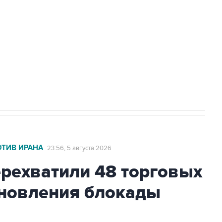
ехнологии выходят на мировые рынки
НН 7725383515 Erid: F7NfYUJCUneVdTRF8PRs
с Ираном начнутся в понедельник
ОТИВ ИРАНА
23:56, 5 августа 2026
ехватили 48 торговых
бновления блокады