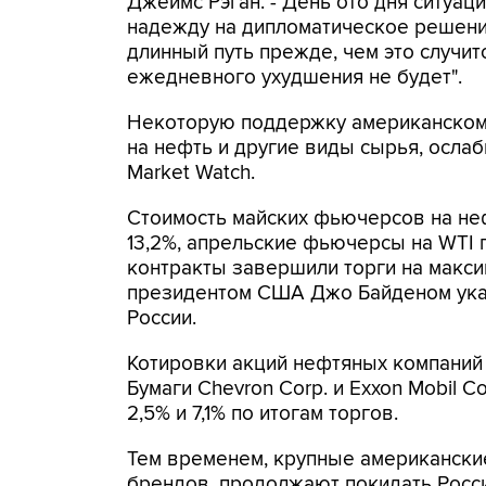
Джеймс Рэган. - День ото дня ситуац
надежду на дипломатическое решение
длинный путь прежде, чем это случитс
ежедневного ухудшения не будет".
Некоторую поддержку американскому
на нефть и другие виды сырья, осла
Market Watch.
Стоимость майских фьючерсов на нефт
13,2%, апрельские фьючерсы на WTI п
контракты завершили торги на макси
президентом США Джо Байденом указ
России.
Котировки акций нефтяных компаний 
Бумаги Chevron Corp. и Exxon Mobil 
2,5% и 7,1% по итогам торгов.
Тем временем, крупные американски
брендов, продолжают покидать Росси