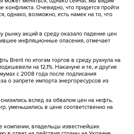
ия может меняться, однако сейчас мы видим
 конфликта. Очевидно, что придется пройти
я, однако, возможно, есть намек на то, что
 рынку акций в среду оказало падение цен
бившее инфляционные опасения, отмечает
ь Brent по итогам торгов в среду рухнула на
одешевели на 12,1%. Накануне и те, и другие
мумах с 2008 года после подписания
а о запрете импорта энергоресурсов из
снизились вслед за обвалом цен на нефть.
Corp. уменьшились в цене соответственно на
е компании, владельцы известнейших
ю в ответ на действия страны на Украине.