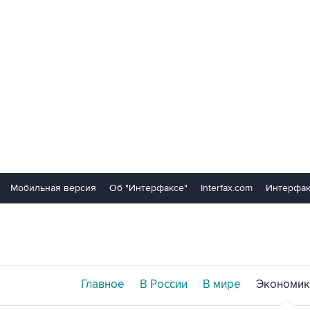
Мобильная версия
Об "Интерфаксе"
Interfax.com
Интерфак
Главное
В России
В мире
Экономик