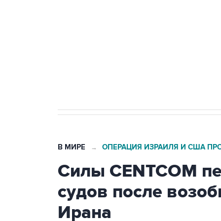
тыла Минобороны
Как российские медицинские т
Социальная реклама, АНО «Национальные приоритеты».
И
Трамп заявил, что переговоры 
В МИРЕ
ОПЕРАЦИЯ ИЗРАИЛЯ И США ПР
→
Силы CENTCOM пер
судов после возо
Ирана