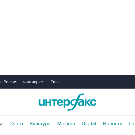
с-Россия
Финмаркет
Еще...
а
Спорт
Культура
Москва
Digital
Новости
С