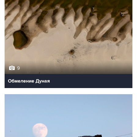
9
Обмеление Дуная