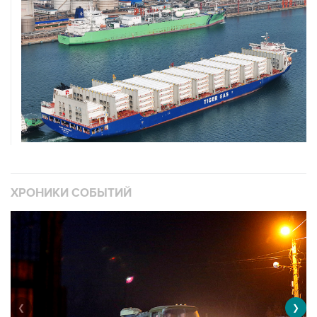
ХРОНИКИ СОБЫТИЙ
❮
❯