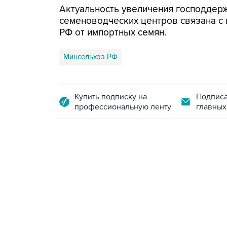
Актуальность увеличения господдерж
семеноводческих центров связана с
РФ от импортных семян.
Минсельхоз РФ
Купить подписку на
Подписа
профессиональную ленту
главных
02:59, 9 августа 2026