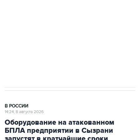
стратегического списка с целью снять
препятствие для приватизации
Беспилотные технологии и ИИ на службе у
электросетевых объектов и агрокомплексов
Социальная реклама, АНО «Национальные приоритеты».
ИНН 7725383515 Erid: F7NfYUJCUneVdwcydK6A
Очаги возгорания на объекте Wildberries в
Свердловской области локализованы
В РОССИИ
14:24, 8 августа 2026
Оборудование на атакованном
БПЛА предприятии в Сызрани
запустят в кратчайшие сроки