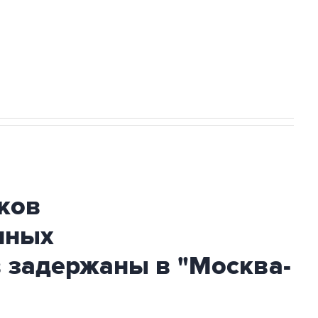
НН 7725383515 Erid: F7NfYUJCUneVdwcydK6A
огибшем в результате атаки ВСУ на
ков
нных
 задержаны в "Москва-