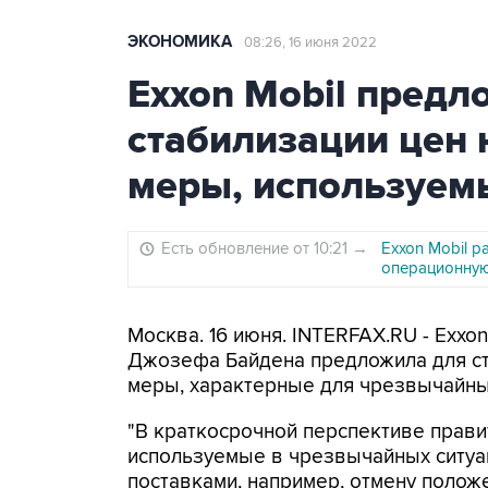
ЭКОНОМИКА
08:26, 16 июня 2022
Exxon Mobil предл
стабилизации цен 
меры, используем
Есть обновление от 10:21
→
Exxon Mobil р
операционну
Москва. 16 июня. INTERFAX.RU - Exxo
Джозефа Байдена предложила для ст
меры, характерные для чрезвычайны
"В краткосрочной перспективе прави
используемые в чрезвычайных ситуац
поставками, например, отмену полож