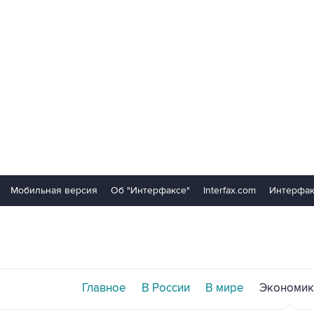
Мобильная версия
Об "Интерфаксе"
Interfax.com
Интерфак
Главное
В России
В мире
Экономик