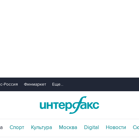
с-Россия
Финмаркет
Еще...
а
Спорт
Культура
Москва
Digital
Новости
С