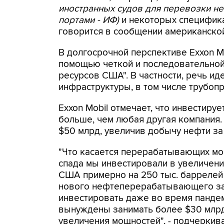
иностранных судов для перевозки н
портами - ИФ)
и некоторых спецификац
говорится в сообщении американско
В долгосрочной перспективе Exxon Mo
помощью четкой и последовательной
ресурсов США". В частности, речь ид
инфраструктуры, в том числе трубоп
Exxon Mobil отмечает, что инвестиру
больше, чем любая другая компания.
$50 млрд, увеличив добычу нефти за 
"Что касается перерабатывающих мо
спада мы инвестировали в увеличен
США примерно на 250 тыс. баррелей 
нового нефтеперерабатывающего за
инвестировать даже во время пандем
вынуждены занимать более $30 млрд
увеличения мощностей", - подчеркива