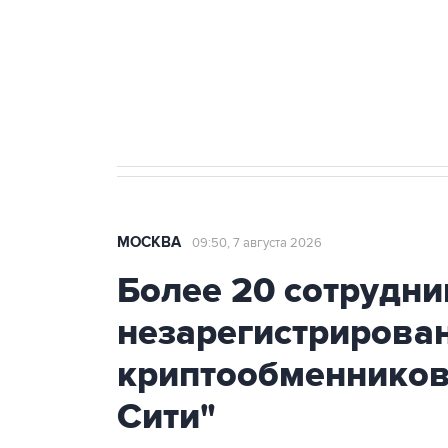
Социальная реклама, АНО «Национальные приоритеты».
И
Аксенов сообщил о четвертом п
Крым
МОСКВА
09:50, 7 августа 2026
Более 20 сотрудни
незарегистрирова
криптообменников
Сити"