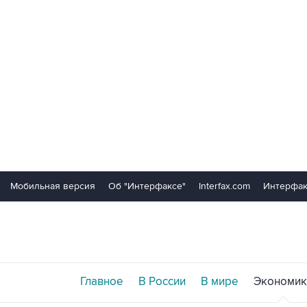
Мобильная версия
Об "Интерфаксе"
Interfax.com
Интерфак
Главное
В России
В мире
Экономик