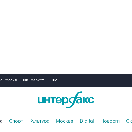
с-Россия
Финмаркет
Еще...
а
Спорт
Культура
Москва
Digital
Новости
С