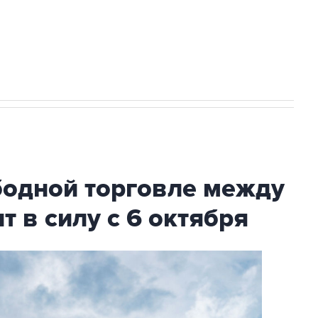
НН 7725383515 Erid: F7NfYUJCUneVdTRF8PRs
с Ираном начнутся в понедельник
бодной торговле между
т в силу с 6 октября