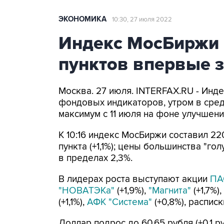
ЭКОНОМИКА
10:30, 27 июля 2022
Индекс МосБиржи
пунктов впервые з
Москва. 27 июля. INTERFAX.RU - Инд
фондовых индикаторов, утром в сре
максимум с 11 июля на фоне улучше
К 10:16 индекс МосБиржи составил 2200
пункта (+1,1%); цены большинства "г
в пределах 2,3%.
В лидерах роста выступают акции
ПА
"НОВАТЭКа"
(+1,9%),
"Магнита"
(+1,7%)
(+1,1%),
АФК "Система"
(+0,8%), расписк
Доллар подрос до 60,65 рубля (+0,1 ру