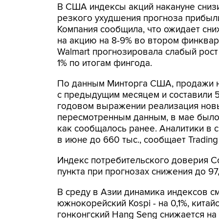
В США индексы акций накануне снизил
резкого ухудшения прогноза прибыли 
Компания сообщила, что ожидает сн
на акцию на 8-9% во втором финкварт
Walmart прогнозировала слабый рост
1% по итогам фингода.
По данным Минторга США, продажи н
с предыдущим месяцем и составили 5
годовом выражении реализация новых
пересмотренным данным, в мае было р
как сообщалось ранее. Аналитики в
в июне до 660 тыс., сообщает Trading
Индекс потребительского доверия Co
пункта при прогнозах снижения до 97,
В среду в Азии динамика индексов см
южнокорейский Kospi - на 0,1%, китай
гонконгский Hang Seng снижается на