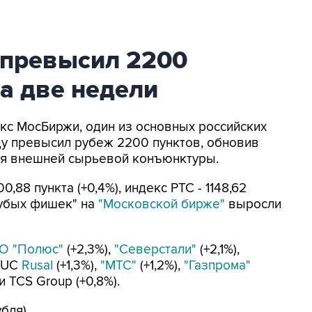
 превысил 2200
а две недели
екс МосБиржи, один из основных российских
ду превысил рубеж 2200 пунктов, обновив
ния внешней сырьевой конъюнктуры.
,88 пункта (+0,4%), индекс РТС - 1148,62
олубых фишек" на
"Московской бирже"
выросли
О "Полюс"
(+2,3%),
"Северстали"
(+2,1%),
, UC
Rusal
(+1,3%),
"МТС"
(+1,2%),
"Газпрома"
и TCS Group (+0,8%).
бля).