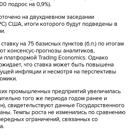
0 подрос на 0,9%).
оточено на двухдневном заседании
С) США, итоги которого будут подведены в
и.
авку на 75 базисных пунктов (б.п.) по итогам
ют консенсус-прогнозы аналитиков,
и платформой Trading Economics. Однако
ожидает, что ставка может быть повышена
стущей инфляции и несмотря на перспективы
омики.
ких промышленных предприятий увеличилась
сительно того же периода годом ранее и
рлн), свидетельствуют данные Государственного
раны. Темпы роста не изменились по сравнению
чередных ограничений, связанных со
а.