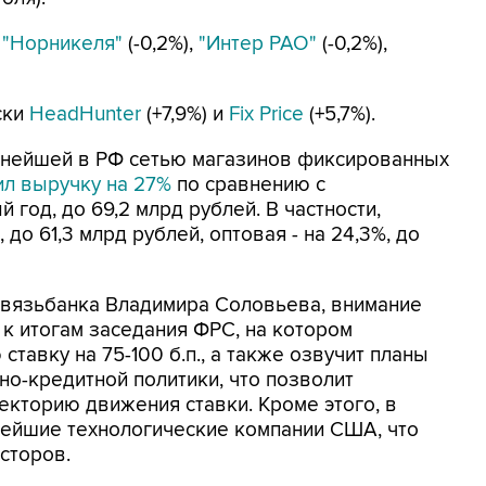
,
"Норникеля"
(-0,2%),
"Интер РАО"
(-0,2%),
ски
HeadHunter
(+7,9%) и
Fix Price
(+5,7%).
упнейшей в РФ сетью магазинов фиксированных
ил выручку на 27%
по сравнению с
год, до 69,2 млрд рублей. В частности,
до 61,3 млрд рублей, оптовая - на 24,3%, до
связьбанка Владимира Соловьева, внимание
 к итогам заседания ФРС, на котором
тавку на 75-100 б.п., а также озвучит планы
о-кредитной политики, что позволит
кторию движения ставки. Кроме этого, в
нейшие технологические компании США, что
сторов.