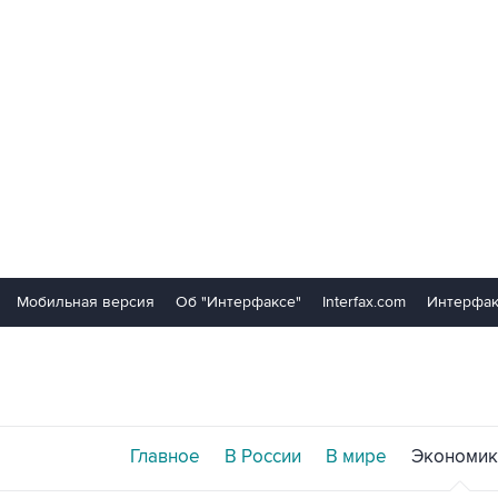
Мобильная версия
Об "Интерфаксе"
Interfax.com
Интерфак
Главное
В России
В мире
Экономик