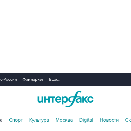
с-Россия
Финмаркет
Еще...
а
Спорт
Культура
Москва
Digital
Новости
С