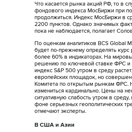
Что касается рынка акций РФ, то в с
фондового индекса МосБиржи при п
продолжиться. Индекс МосБиржи в с
2200 пунктов. Однако значимых фак
пока не наблюдается, полагает Соло
По оценкам аналитиков BCS Global M
будет по-прежнему определять курс 
более 60% в индикаторах. На миров
решению по ключевой ставке ФРС и 
индекс S&P 500 утром в среду растет
европейских площадок, но совершен
Комитета по открытым рынкам ФРС. 
измениться кардинально. Цены на не
ситуативную слабость утром в среду,
фоне серьезных геополитических тре
отмечают эксперты.
В США и Азии