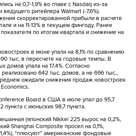
ись на 0,7-1,9% во главе с Nasdaq из-за
ведущего ритейлера Walmart (-7,6%).
ижения скорректированной прибыли в расчете
але и на 11-13% в текущем фингоду. Ранее
 показателя по итогам квартала и снижение на
овостроек в июне упали на 8,1% по сравнению
90 тыс. в пересчете на годовые темпы. В
 домов упала на 17,4%. Согласно
еализовано 642 тыс. домов, а не 696 тыс.,
 среднем ожидали снижения продаж новостроек
 Economics.
nference Board в США в июле упал до 95,7
2 пункта с июньских 98,7 пункта.
ешанная (японский Nikkei 225 вырос на 0,2%,
ский Shanghai Composite просел на 0,1%,
 1,4%), "плюсуют" американские фондовые