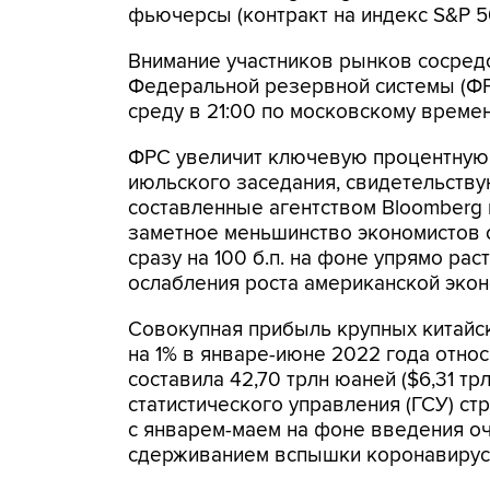
фьючерсы (контракт на индекс S&P 50
Внимание участников рынков сосред
Федеральной резервной системы (ФР
среду в 21:00 по московскому времен
ФРС увеличит ключевую процентную ст
июльского заседания, свидетельству
составленные агентством Bloomberg 
заметное меньшинство экономистов 
сразу на 100 б.п. на фоне упрямо ра
ослабления роста американской экон
Совокупная прибыль крупных китайс
на 1% в январе-июне 2022 года отно
составила 42,70 трлн юаней ($6,31 т
статистического управления (ГСУ) ст
с январем-маем на фоне введения о
сдерживанием вспышки коронавирус