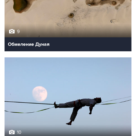
9
Обмеление Дуная
10