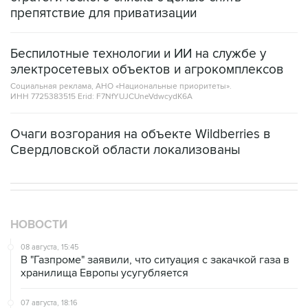
Беспилотные технологии и ИИ на службе у
электросетевых объектов и агрокомплексов
Социальная реклама, АНО «Национальные приоритеты».
ИНН 7725383515 Erid: F7NfYUJCUneVdwcydK6A
Очаги возгорания на объекте Wildberries в
Свердловской области локализованы
НОВОСТИ
08 августа, 15:45
В "Газпроме" заявили, что ситуация с закачкой газа в
хранилища Европы усугубляется
07 августа, 18:16
Инфляция в Мексике в июле обновила минимум
более чем за шесть лет